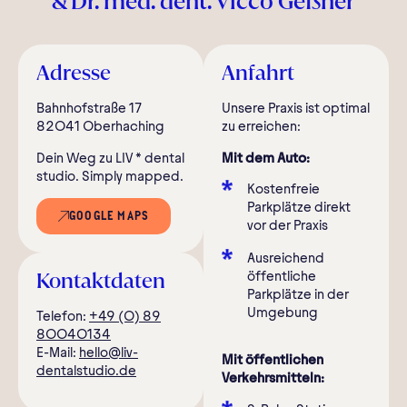
& Dr. med. dent. Vicco Geßner
Adresse
Anfahrt
Bahnhofstraße 17
Unsere Praxis ist optimal
82041 Oberhaching
zu erreichen:
Dein Weg zu LIV * dental
Mit dem Auto:
studio. Simply mapped.
Kostenfreie
Parkplätze direkt
GOOGLE MAPS
vor der Praxis
Ausreichend
öffentliche
Kontaktdaten
Parkplätze in der
Umgebung
Telefon:
+49 (0) 89
80040134
E-Mail:
hello@liv-
Mit öffentlichen
dentalstudio.de
Verkehrsmitteln: