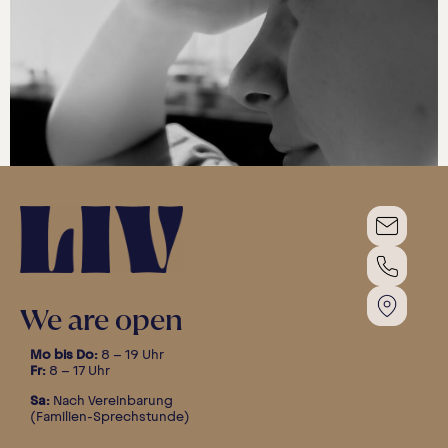
We are open
Mo bis Do:
8 – 19 Uhr
Fr:
8 – 17 Uhr
Sa:
Nach Vereinbarung
(Familien-Sprechstunde)